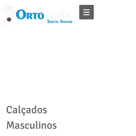
Televendas:
(11) 5523-8897
(11) 5548-4241
Whatsapp:
(11) 97730-4993
2ª a 6ª das 09:00h as 18:00h
Sábado das 09:00h as 14:00h
Calçados
Masculinos