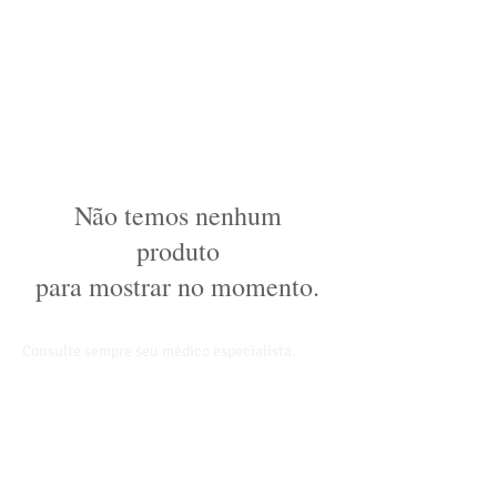
Não temos nenhum
produto
para mostrar no momento.
Consulte sempre seu médico especialista.
​Visite-nos
Av. Adolfo Pinheiro, 1569
Santo Amaro
04733-200
São Paulo/SP
Contato
(11) 5523-8897