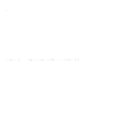
Consulte sempre seu médico especialista.
​Visite-nos
Av. Adolfo Pinheiro, 1569
Santo Amaro
04733-200
São Paulo/SP
Contato
(11) 5523-8897
​(11)
5548-4241
(11) 97730-4993